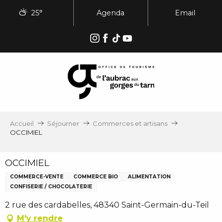
Aller
25°
Agenda
Email
au
contenu
principal
Accueil
Séjourner
Commerces et artisans
OCCIMIEL
OCCIMIEL
COMMERCE-VENTE
COMMERCE BIO
ALIMENTATION
CONFISERIE / CHOCOLATERIE
2 rue des cardabelles, 48340 Saint-Germain-du-Teil
M'y rendre