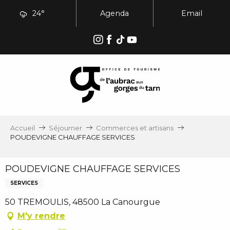
Aller
24°
Agenda
Email
au
contenu
principal
Accueil
Séjourner
Commerces et artisans
POUDEVIGNE CHAUFFAGE SERVICES
POUDEVIGNE CHAUFFAGE SERVICES
SERVICES
50 TREMOULIS, 48500 La Canourgue
M'y rendre
Ajouter aux favoris