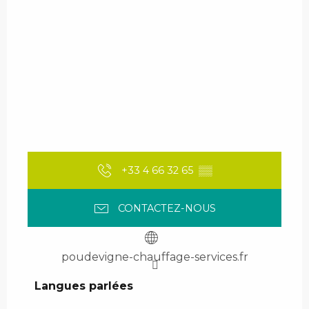
+33 4 66 32 65
▒▒
CONTACTEZ-NOUS
poudevigne-chauffage-services.fr
Langues parlées
Langues parlées