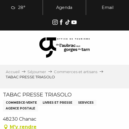
Aller
28°
Agenda
Email
au
contenu
principal
Accueil
Séjourner
Commerces et artisans
TABAC PRESSE TRIASOLO
TABAC PRESSE TRIASOLO
COMMERCE-VENTE
LIVRES ET PRESSE
SERVICES
AGENCE POSTALE
48230 Chanac
M'y rendre