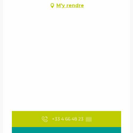
M'y rendre
+33 4 66 48 23
▒▒