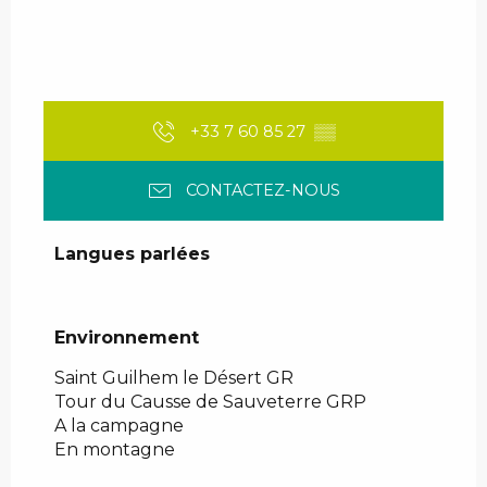
+33 7 60 85 27
▒▒
CONTACTEZ-NOUS
Langues parlées
Langues parlées
Environnement
Environnement
Saint Guilhem le Désert GR
Tour du Causse de Sauveterre GRP
A la campagne
En montagne