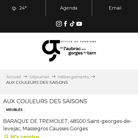
Aller
24°
Agenda
Email
au
contenu
principal
Accueil
Séjourner
Hébergements
AUX COULEURS DES SAISONS
AUX COULEURS DES SAISONS
MEUBLÉS
BARAQUE DE TREMOLET, 48500 Saint-georges-de-
levejac, Massegros Causses Gorges
M'y rendre