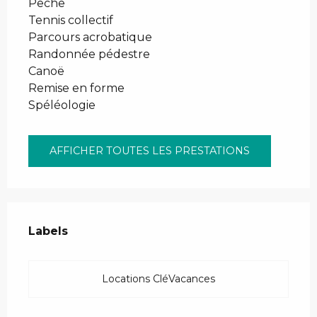
Pêche
Tennis collectif
Parcours acrobatique
Randonnée pédestre
Canoë
Remise en forme
Spéléologie
AFFICHER TOUTES LES PRESTATIONS
Offres de prestations
Labels
Labels
Locations CléVacances