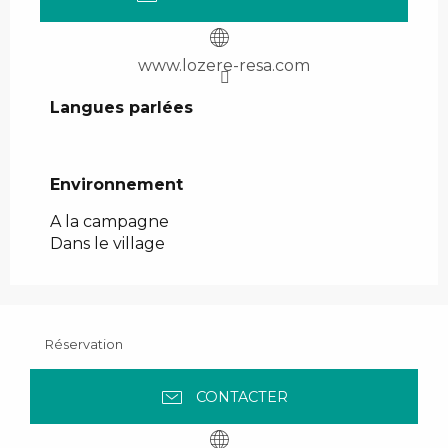
www.lozere-resa.com
Langues parlées
Langues parlées
Environnement
Environnement
A la campagne
Dans le village
Réservation
CONTACTER