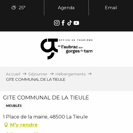
Aller
25°
Agenda
Email
au
contenu
principal
Accueil
Séjourner
Hébergements
GITE COMMUNAL DE LA TIEULE
GITE COMMUNAL DE LA TIEULE
MEUBLÉS
1 Place de la mairie, 48500 La Tieule
M'y rendre
Ajouter aux favoris