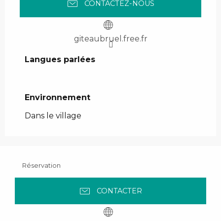
CONTACTEZ-NOUS
giteaubruel.free.fr
Langues parlées
Langues parlées
Environnement
Environnement
Dans le village
Réservation
CONTACTER