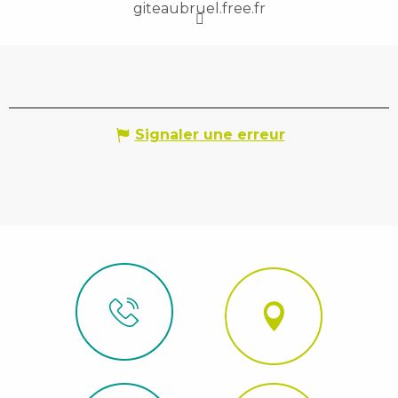
giteaubruel.free.fr
Signaler une erreur