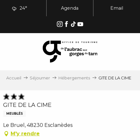
Aller
24°
Agenda
Email
au
contenu
principal
Accueil
Séjourner
Hébergements
GITE DE LA CIME
GITE DE LA CIME
MEUBLÉS
Le Bruel, 48230 Esclanèdes
M'y rendre