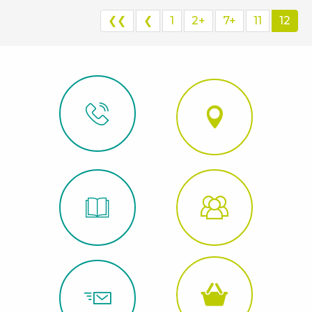
❮❮
❮
1
2+
7+
11
12