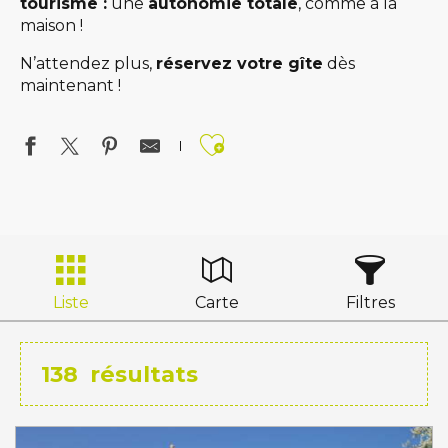
tourisme :
une
autonomie totale
, comme à la
maison !
N’attendez plus,
réservez votre gîte
dès
maintenant !
Ajouter aux favo
Liste
Carte
Filtres
138
résultats