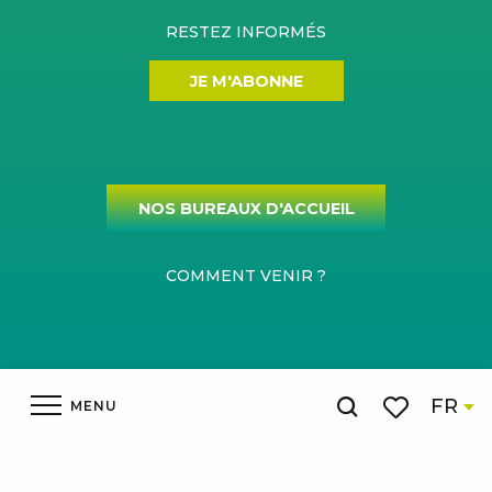
RESTEZ INFORMÉS
JE M'ABONNE
NOS BUREAUX D'ACCUEIL
COMMENT VENIR ?
Mentions légales
Gestion du consentement
Plan du site
FR
MENU
Recherche
Espace pro
Voir les favor
Accueil
SITE OFFICIEL DE L'OFFICE DE TOURISME DE L'AUBRAC