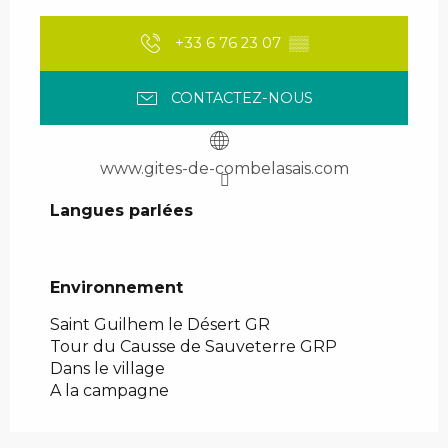
+33 6 76 23 07
▒▒
CONTACTEZ-NOUS
www.gites-de-combelasais.com
Langues parlées
Langues parlées
Environnement
Environnement
Saint Guilhem le Désert GR
Tour du Causse de Sauveterre GRP
Dans le village
A la campagne