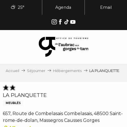
Aller
25°
Agenda
Email
au
contenu
principal
Accueil
Séjourner
Hébergements
LA PLANQUETTE
LA PLANQUETTE
MEUBLÉS
657, Route de Combelasais Combelasais, 48500 Saint-
rome-de-dolan, Massegros Causses Gorges