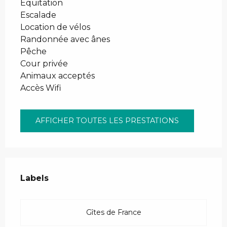
Équitation
Escalade
Location de vélos
Randonnée avec ânes
Pêche
Cour privée
Animaux acceptés
Accès Wifi
AFFICHER TOUTES LES PRESTATIONS
Offres de prestations
Labels
Labels
Gîtes de France