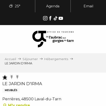
Aller
25°
Agenda
Email
au
contenu
principal
Accueil
Séjourner
Hébergements
LE JARDIN D'IRMA
LE JARDIN D'IRMA
MEUBLÉS
Perrières, 48500 Laval-du-Tarn
M'y rendre