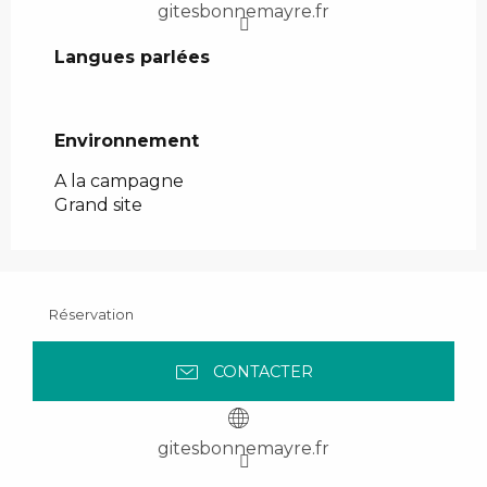
gitesbonnemayre.fr
Langues parlées
Langues parlées
Environnement
Environnement
A la campagne
Grand site
Réservation
CONTACTER
gitesbonnemayre.fr