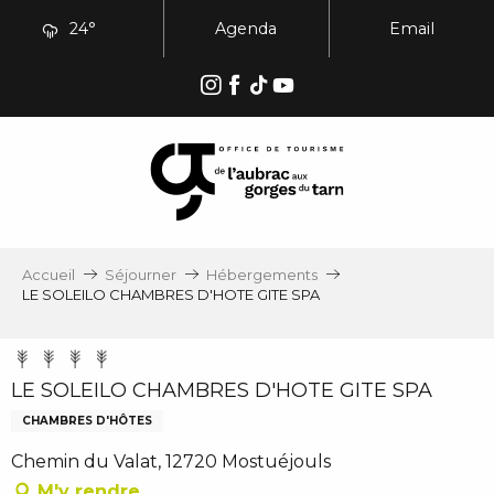
Aller
24°
Agenda
Email
au
contenu
principal
Accueil
Séjourner
Hébergements
LE SOLEILO CHAMBRES D'HOTE GITE SPA
LE SOLEILO CHAMBRES D'HOTE GITE SPA
CHAMBRES D'HÔTES
Chemin du Valat, 12720 Mostuéjouls
M'y rendre