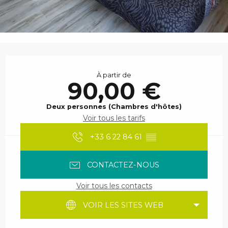
Ouverture et coordonnées
À partir de
90,00 €
Deux personnes (Chambres d'hôtes)
Voir tous les tarifs
+33 6 22 84 61
▒▒
CONTACTEZ-NOUS
Voir tous les contacts
VOIR LES SITES WEB