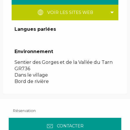
VOIR LES SITES WEB
Langues parlées
Langues parlées
Environnement
Environnement
Sentier des Gorges et de la Vallée du Tarn
GR736
Dans le village
Bord de rivière
Réservation
CONTACTER