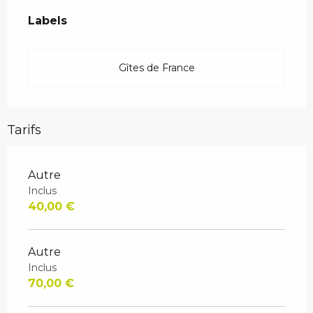
Offres de prestations
Labels
Labels
Gîtes de France
Tarifs
Autre
Inclus
40,00 €
Autre
Inclus
70,00 €