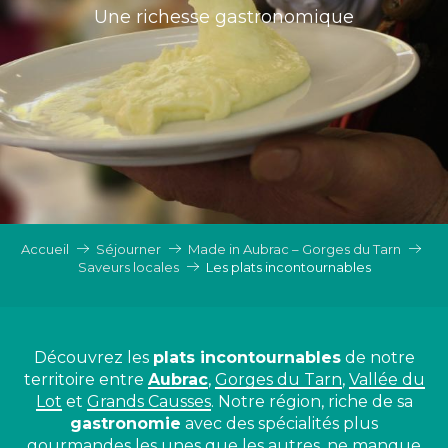
Une richesse gastronomique
Accueil
Séjourner
Made in Aubrac – Gorges du Tarn
Saveurs locales
Les plats incontournables
Découvrez les
plats incontournables
de notre
territoire entre
Aubrac
,
Gorges du Tarn
,
Vallée du
Lot
et
Grands Causses
. Notre région, riche de sa
gastronomie
avec des spécialités plus
gourmandes les unes que les autres, ne manque