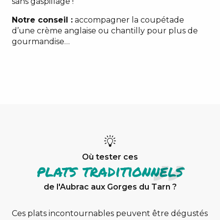
sans gaspillage !
Notre conseil :
accompagner la coupétade
d’une crème anglaise ou chantilly pour plus de
gourmandise…
fêtes
de
village
Où tester ces
déjeuner
plats traditionnels
aux
tripoux
de l'Aubrac aux Gorges du Tarn ?
manouls
Ces plats incontournables peuvent être dégustés