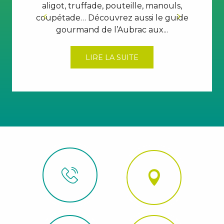
aligot, truffade, pouteille, manouls,
dans
coupétade… Découvrez aussi le guide
de 
gourmand de l’Aubrac aux...
les
LIRE LA SUITE