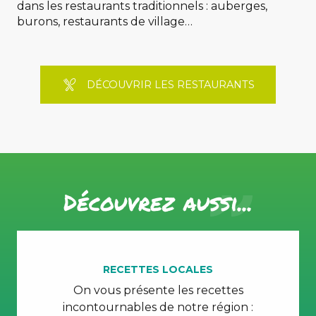
dans les restaurants traditionnels : auberges,
burons, restaurants de village…
les
DÉCOUVRIR LES RESTAURANTS
mets
incontournables
DÉCOUVRIR
Découvrez
aussi...
RECETTES LOCALES
On vous présente les recettes
Q
incontournables de notre région :
Go