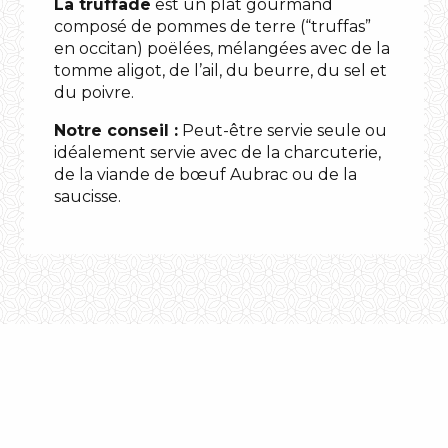
bouchers/charcutiers
La truffade
est un plat gourmand
composé de pommes de terre (“truffas”
la
en occitan) poëlées, mélangées avec de la
Canourgue
tomme aligot, de l’ail, du beurre, du sel et
du poivre.
Notre conseil :
Peut-être servie seule ou
idéalement servie avec de la charcuterie,
de la viande de bœuf Aubrac ou de la
saucisse.
l’Hôtel
du