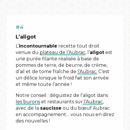
manouls
#4
L’aligot
L’
incontournable
recette tout droit
venue du
plateau de l’Aubrac
, l’
aligot
est
une purée filante réalisée à base de
pommes de terre, de beurre, de crème,
d’ail et de tome fraîche de
l’Aubrac.
C’est
un délice lorsque le froid fait son arrivée
LE SAVIEZ-VOUS ?
et même toute l’année !
les burons
Notre conseil : dégustez de l’aligot dans
les burons
et restaurants sur
l’Aubrac
,
tomme fraîche
avec de la
saucisse
ou du bœuf Aubrac
en accompagnement… vous nous en direz
des nouvelles !