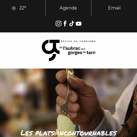
Aller
22°
Agenda
Email
au
contenu
principal
Les plats incontournables