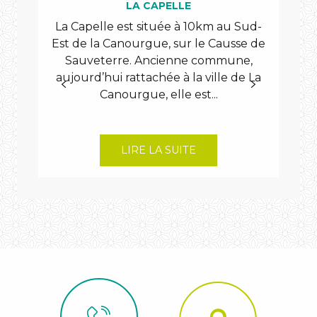
arcs
LA CAPELLE
de
La Capelle est située à 10km au Sud-
Déc
Saint-
Est de la Canourgue, sur le Causse de
Pierre
Sauveterre. Ancienne commune,
Sa
aujourd’hui rattachée à la ville de La
Gor
Canourgue, elle est...
exe
LIRE LA SUITE