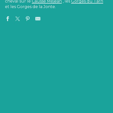
cheval sur le
Causse Méjean
, les
Gorges du Tarn
et les Gorges de la Jonte.