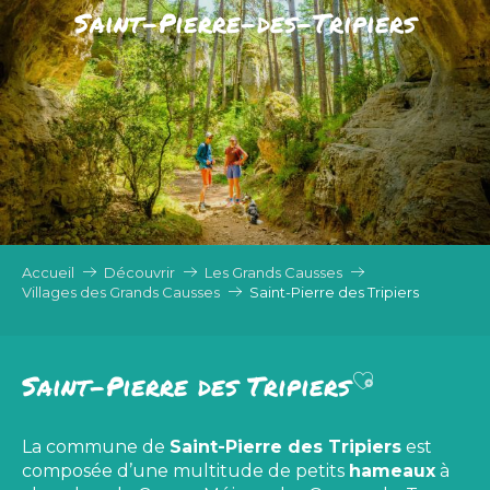
Saint-Pierre-des-Tripiers
Accueil
Découvrir
Les Grands Causses
Villages des Grands Causses
Saint-Pierre des Tripiers
Ajouter au
Saint-Pierre des Tripiers
La commune de
Saint-Pierre des Tripiers
est
composée d’une multitude de petits
hameaux
à