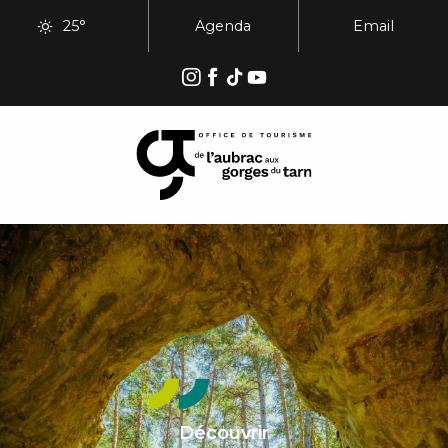
Aller
25°
Agenda
Email
au
contenu
principal
Découvrir