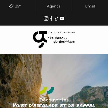
Aller
25°
Agenda
Email
au
contenu
principal
Découvrir les
Voies d'escalade et de rappel