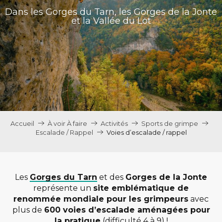
Dans les Gorges du Tarn, les Gorges de la Jonte
et la Vallée du Lot
Accueil
À voir À faire
Activités
Sports de grimpe
Escalade / Rappel
Voies d’escalade / rappel
Les
Gorges du Tarn
et des
Gorges de la Jonte
représente un
site emblématique de
renommée mondiale pour les grimpeurs
avec
plus de
600 voies d’escalade aménagées pour
la pratique
(difficulté 4 à 9) !