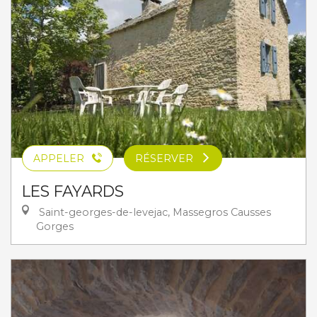
APPELER
RÉSERVER
LES FAYARDS
Saint-georges-de-levejac, Massegros Causses
Gorges