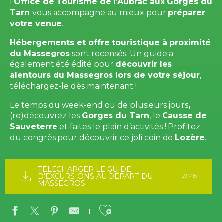
l’
Office de Tourisme de l’Aubrac aux Gorges du
Tarn
vous accompagne au mieux pour
préparer
votre venue
.
Hébergements et offre touristique à proximité
du Massegros
sont recensés. Un guide a
également été édité pour
découvrir les
alentours du Massegros lors de votre séjour
,
téléchargez-le dès maintenant !
Le temps du week-end ou de plusieurs jours
,
(re)découvrez les
Gorges du Tarn
, le
Causse de
Sauveterre
et faites le plein d’activités ! Profitez
du congrès pour découvrir ce joli coin de
Lozère
.
TÉLÉCHARGER LE GUIDE
D'EXCURSIONS AU DÉPART DU
21MB
MASSEGROS
Ajouter aux favo