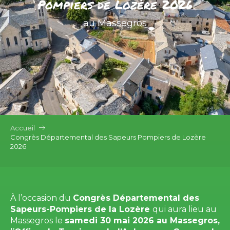
Pompiers de Lozère 2026
au Massegros
Accueil
Congrès Départemental des Sapeurs Pompiers de Lozère
2026
À l’occasion du
Congrès Départemental des
Sapeurs-Pompiers de la Lozère
qui aura lieu au
Massegros le
samedi 30 mai 2026 au Massegros,