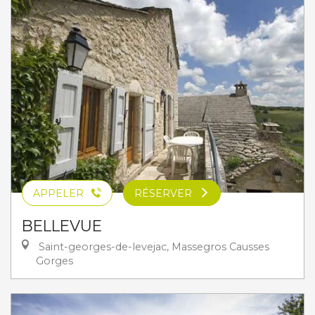
APPELER
RÉSERVER
BELLEVUE
Saint-georges-de-levejac, Massegros Causses
Gorges