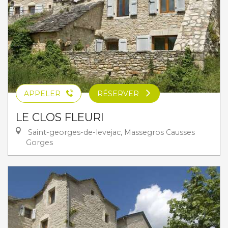
APPELER
RÉSERVER
LE CLOS FLEURI
Saint-georges-de-levejac, Massegros Causses
Gorges