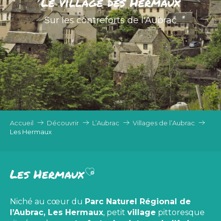
Le village des Hermaux
Sur les contreforts de l'Aubrac
Accueil
Découvrir
L’Aubrac
Villages de l’Aubrac
Les Hermaux
Ajouter aux favoris
Les Hermaux
Niché au cœur du
Parc Naturel Régional de
l’Aubrac, Les Hermaux
, petit
village
pittoresque