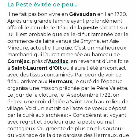
La Peste évitée de peu…
Il ne fait pas bon vivre en
Gévaudan
en l’an 1720.
Après une grande famine ayant profondément
affaibli le peuple, le fléau de la
peste
s’abattit sur
lui. Il est probable que celle-ci fut ramenée par le
commerce de laine venue de Smyrne, en Asie
Mineure, actuelle Turquie. C’est un malheureux
marchand qui l’aurait ramenée au hameau de
Corréjac
, près d’
Auxillac
, en revenant d’une foire
à
Saint-Laurent d’Olt
où il aurait été en contact
avec des tissus contaminés. Par peur de voir ce
fléau arriver aux
Hermaux
, le curé de l’époque
organisa une mission prêchée par le Père Valette.
Le jour de la clôture, le 14 septembre 1722, on
érigea une croix dédiée à Saint-Roch au milieu de
village. Voici un extrait de l’acte de voeux déposé
par le curé aux archives : « Considérant et voyant
avec regret et douleur que la peste ou mal
contagieux s’augmente de plus en plus autour
du voisinage de la dite paroisse des Hermaux, que