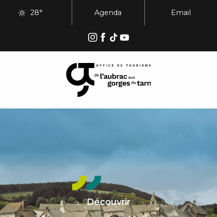
Aller
28°
Agenda
Email
au
contenu
principal
Découvrir